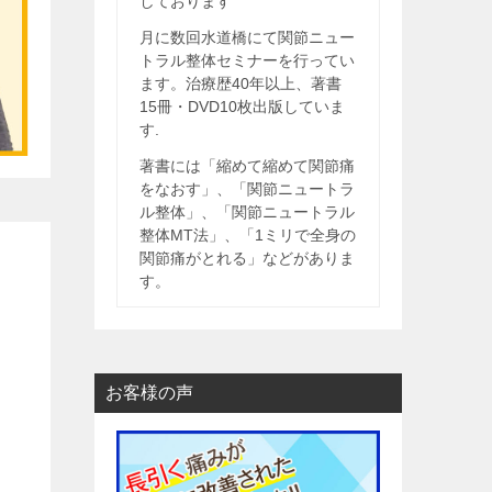
しております
月に数回水道橋にて関節ニュー
トラル整体セミナーを行ってい
ます。治療歴40年以上、著書
15冊・DVD10枚出版していま
す.
著書には「縮めて縮めて関節痛
をなおす」、「関節ニュートラ
ル整体」、「関節ニュートラル
整体MT法」、「1ミリで全身の
関節痛がとれる」などがありま
す。
お客様の声